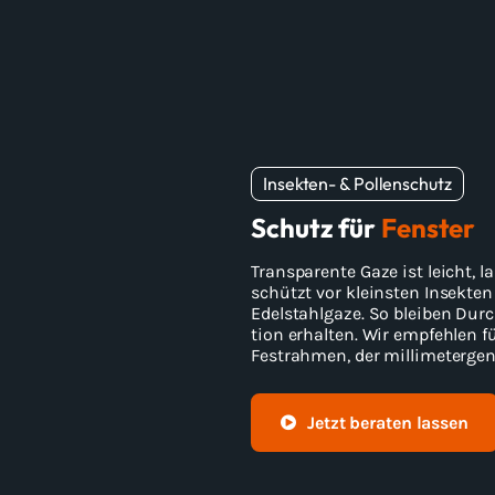
Insekten-​ & Pol­len­schutz
Schutz für
Fens­ter
Trans­pa­ren­te Gaze ist leicht, l
schützt vor kleins­ten In­sek­ten
Edel­stahl­ga­ze. So blei­ben Durch
ti­on er­hal­ten. Wir emp­feh­len
Festrahmen, der mil­li­me­ter­ge
Jetzt be­ra­ten las­sen