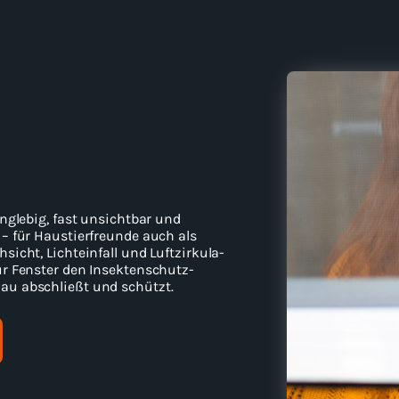
ang­le­big, fast un­sicht­bar und
 – für Haus­tier­freun­de auch als
­sicht, Licht­ein­fall und Luft­zir­ku­la­
 für Fens­ter den Insektenschutz-​
­nau ab­schließt und schützt.